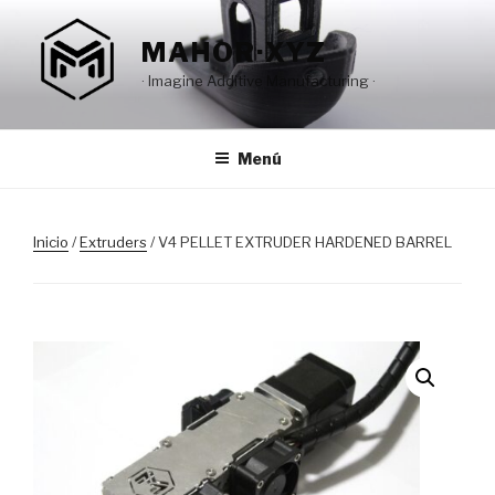
Saltar
al
MAHOR·XYZ
contenido
· Imagine Additive Manufacturing ·
Menú
Inicio
/
Extruders
/ V4 PELLET EXTRUDER HARDENED BARREL