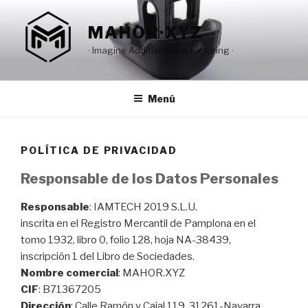
Saltar
al
MAHOR·XYZ
contenido
· Imagine Additive Manufacturing ·
Menú
POLÍTICA DE PRIVACIDAD
Responsable de los Datos Personales
Responsable
: IAMTECH 2019 S.L.U.
inscrita en el Registro Mercantil de Pamplona en el
tomo 1932, libro 0, folio 128, hoja NA-38439,
inscripción 1 del Libro de Sociedades.
Nombre comercial
: MAHOR.XYZ
CIF
: B71367205
Dirección
: Calle Ramón y Cajal 119, 31261-Navarra,