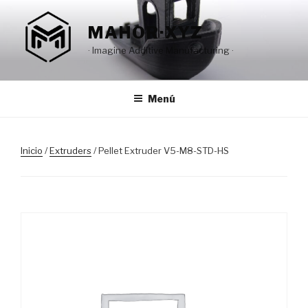
Saltar
al
MAHOR·XYZ
contenido
· Imagine Additive Manufacturing ·
Menú
Inicio
/
Extruders
/ Pellet Extruder V5-M8-STD-HS