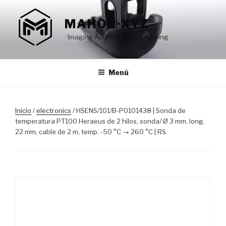
Saltar
al
MAHOR·XYZ
contenido
· Imagine Additive Manufacturing ·
Menú
Inicio
/
electronics
/ HSENS/101/B-P0101438 | Sonda de
temperatura PT100 Heraeus de 2 hilos, sonda/ Ø 3 mm, long.
22 mm, cable de 2 m, temp. -50 °C → 260 °C | RS