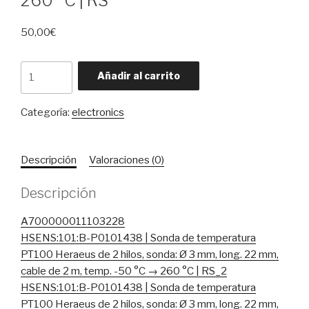
260 °C | RS
50,00
€
HSENS/101/B-
Añadir al carrito
P0101438
|
Categoría:
electronics
Sonda
de
temperatura
Descripción
Valoraciones (0)
PT100
Heraeus
Descripción
de
2
A700000011103228
hilos,
HSENS:101:B-P0101438 | Sonda de temperatura
sonda/
PT100 Heraeus de 2 hilos, sonda: Ø 3 mm, long. 22 mm,
Ø
cable de 2 m, temp. -50 °C → 260 °C | RS_2
3
HSENS:101:B-P0101438 | Sonda de temperatura
mm,
PT100 Heraeus de 2 hilos, sonda: Ø 3 mm, long. 22 mm,