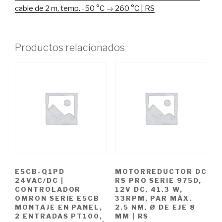
long.
cable de 2 m, temp. -50 °C → 260 °C | RS
22
mm,
cable
Productos relacionados
de
2
m,
temp.
-50
°C
→
260
°C
|
E5CB-Q1PD
MOTORREDUCTOR DC
RS
24VAC/DC |
RS PRO SERIE 975D,
cantidad
CONTROLADOR
12V DC, 41.3 W,
OMRON SERIE E5CB
33RPM, PAR MÁX.
MONTAJE EN PANEL,
2.5 NM, Ø DE EJE 8
2 ENTRADAS PT100,
MM | RS