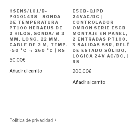
HSENS/101/B-
E5CB-Q1PD
P0101438 | SONDA
24VAC/DC |
DE TEMPERATURA
CONTROLADOR
PT100 HERAEUS DE
OMRON SERIE E5CB
2 HILOS, SONDA/ Ø 3
MONTAJE EN PANEL,
MM, LONG. 22 MM,
2 ENTRADAS PT100,
CABLE DE 2 M, TEMP.
3 SALIDAS SSR, RELÉ
-50 °C → 260 °C | RS
DE ESTADO SÓLIDO,
LÓGICA 24V AC/DC, |
50,00
€
RS
Añadir al carrito
200,00
€
Añadir al carrito
Política de privacidad