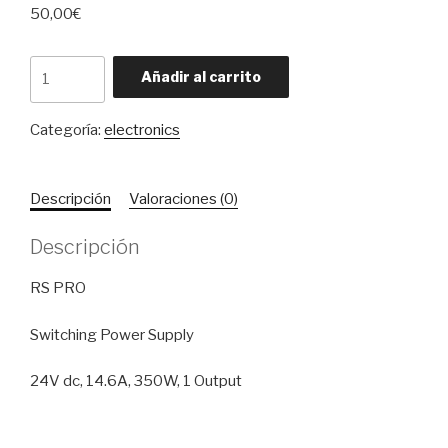
50,00
€
Fuente
Añadir al carrito
de
alimentación
Categoría:
electronics
conmutada
integrada
RS
Descripción
Valoraciones (0)
PRO,
1
Descripción
salidas
24V
RS PRO
dc
350
Switching Power Supply
W,
Chasis
24V dc, 14.6A, 350W, 1 Output
370V
ac