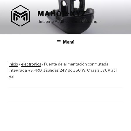
Saltar
al
MAHOR·XYZ
contenido
· Imagine Additive Manufacturing ·
Menú
Inicio
/
electronics
/ Fuente de alimentación conmutada
integrada RS PRO, 1 salidas 24V dc 350 W, Chasis 370V ac |
RS