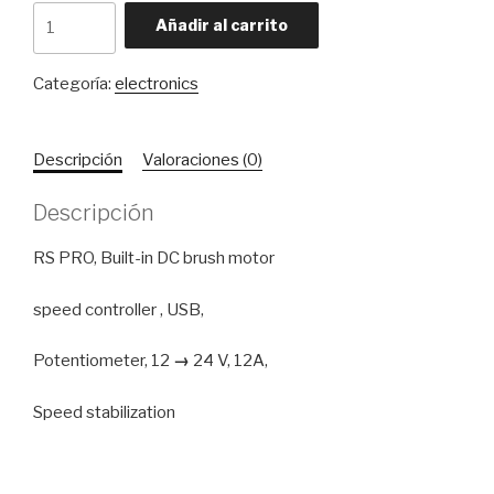
Controlador
Añadir al carrito
RS
PRO,
Categoría:
electronics
1,
24V
dc,
Descripción
Valoraciones (0)
12A,
300
Descripción
W,
función/
RS PRO, Built-in DC brush motor
Potenciómetro
|
speed controller , USB,
RS
cantidad
Potentiometer, 12
→
24 V, 12A,
Speed stabilization