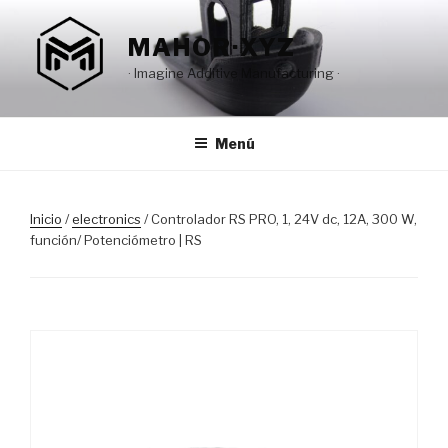
Saltar
al
MAHOR·XYZ
contenido
· Imagine Additive Manufacturing ·
Menú
Inicio
/
electronics
/ Controlador RS PRO, 1, 24V dc, 12A, 300 W,
función/ Potenciómetro | RS