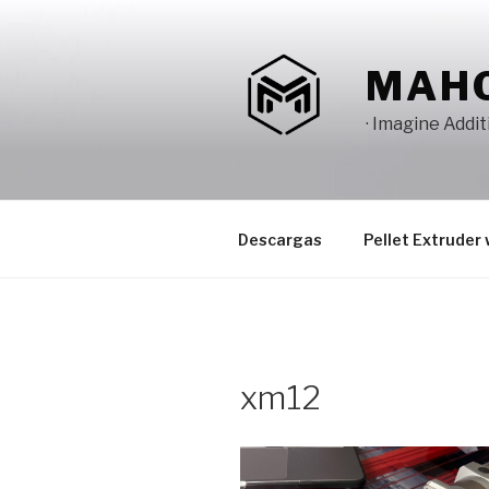
Saltar
al
contenido
MAH
· Imagine Addi
Descargas
Pellet Extruder 
xm12