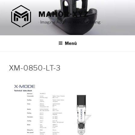
Saltar
al
MAHOR·XYZ
contenido
· Imagine Additive Manufacturing ·
Menú
XM-0850-LT-3