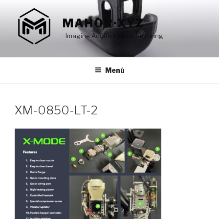
Saltar
al
MAHOR·XYZ
contenido
· Imagine Additive Manufacturing ·
Menú
XM-0850-LT-2