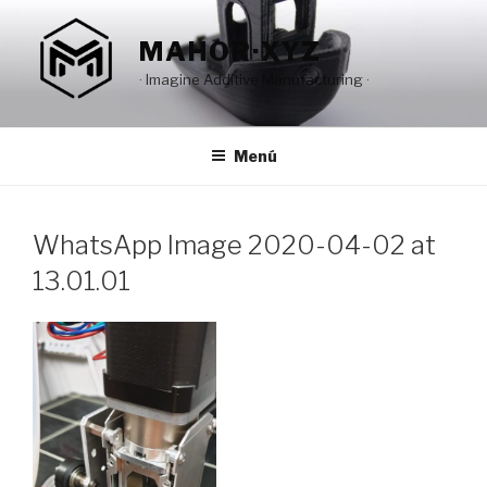
Saltar
al
MAHOR·XYZ
contenido
· Imagine Additive Manufacturing ·
Menú
WhatsApp Image 2020-04-02 at
13.01.01