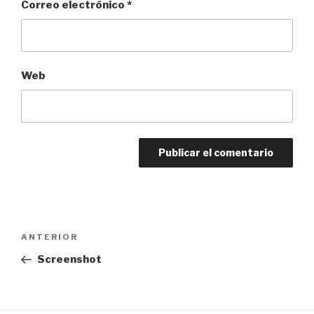
Correo electrónico
*
Web
Navegación
Entrada
ANTERIOR
de
anterior:
Screenshot
entradas