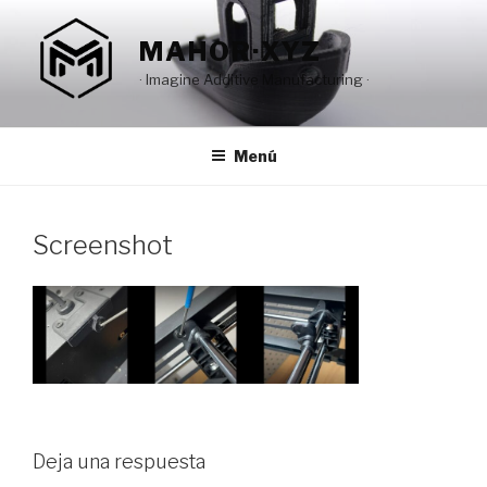
Saltar
al
MAHOR·XYZ
contenido
· Imagine Additive Manufacturing ·
Menú
Screenshot
Deja una respuesta