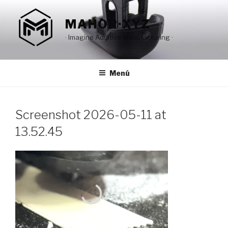
Saltar
al
MAHOR·XYZ
contenido
· Imagine Additive Manufacturing ·
Menú
Screenshot 2026-05-11 at
13.52.45