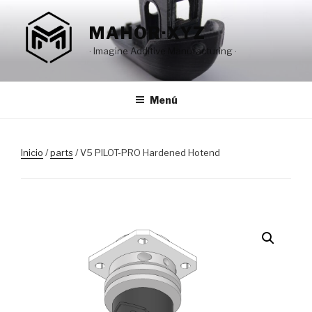
Saltar
al
MAHOR·XYZ
contenido
· Imagine Additive Manufacturing ·
Menú
Inicio
/
parts
/ V5 PILOT-PRO Hardened Hotend