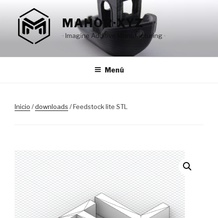
Saltar
al
MAHOR·XYZ
contenido
· Imagine Additive Manufacturing ·
Menú
Inicio
/
downloads
/ Feedstock lite STL