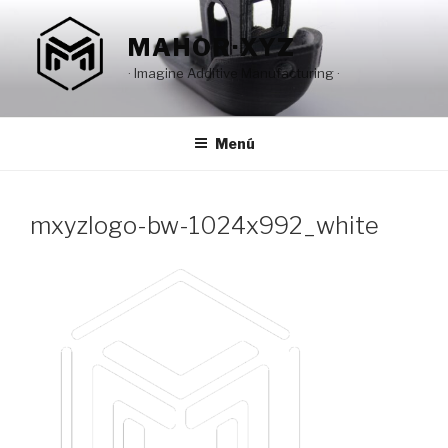
Saltar
al
MAHOR·XYZ
contenido
· Imagine Additive Manufacturing ·
Menú
mxyzlogo-bw-1024x992_white