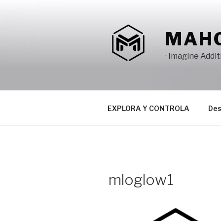
Saltar
al
contenido
MAH
· Imagine Addi
EXPLORA Y CONTROLA
Des
mloglow1