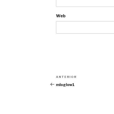
Web
Navegación
Entrada
ANTERIOR
de
anterior:
mloglow1
entradas