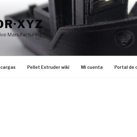
OR·XYZ
tive Manufacturing ·
cargas
Pellet Extruder wiki
Mi cuenta
Portal de 