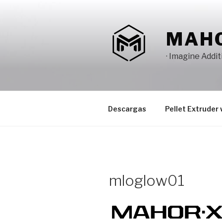
Saltar
al
contenido
MAH
· Imagine Addi
Descargas
Pellet Extruder 
mloglow01