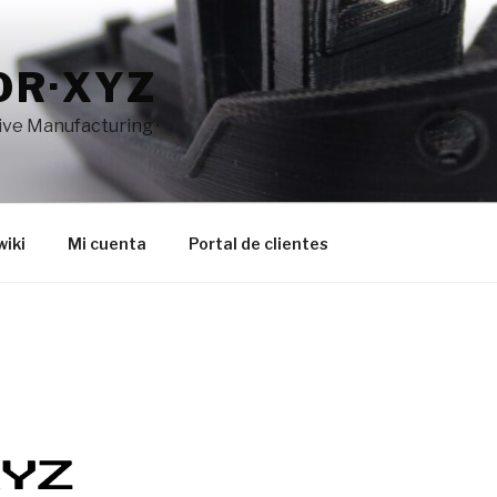
OR·XYZ
tive Manufacturing ·
wiki
Mi cuenta
Portal de clientes