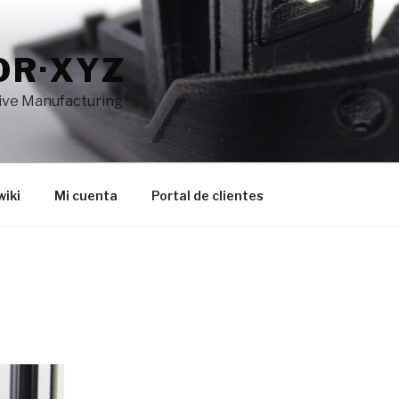
OR·XYZ
tive Manufacturing ·
wiki
Mi cuenta
Portal de clientes