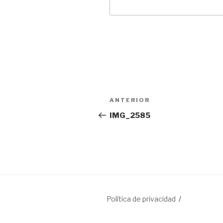
Navegación
Entrada
ANTERIOR
de
anterior:
IMG_2585
entradas
Política de privacidad