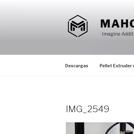
Saltar
al
contenido
MAH
· Imagine Addi
Descargas
Pellet Extruder 
IMG_2549