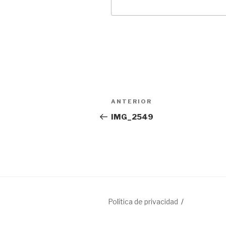
Navegación
Entrada
ANTERIOR
de
anterior:
IMG_2549
entradas
Política de privacidad