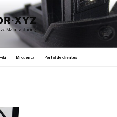
OR·XYZ
tive Manufacturing ·
wiki
Mi cuenta
Portal de clientes