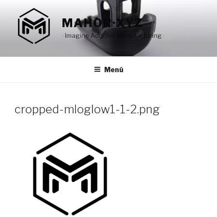
Saltar
al
MAHOR·XYZ
contenido
· Imagine Additive Manufacturing ·
Menú
cropped-mloglow1-1-2.png