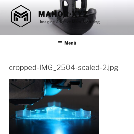
Saltar
al
MAHOR·XYZ
contenido
· Imagine Additive Manufacturing ·
Menú
cropped-IMG_2504-scaled-2.jpg