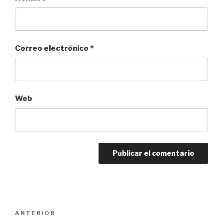
Correo electrónico
*
Web
Navegación
Entrada
ANTERIOR
de