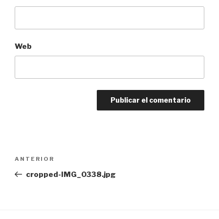
Web
Navegación
Entrada
ANTERIOR
de
anterior:
cropped-IMG_0338.jpg
entradas