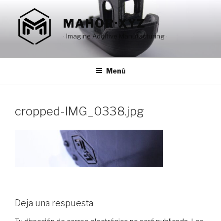
Saltar
al
MAHOR·XYZ
contenido
· Imagine Additive Manufacturing ·
Menú
cropped-IMG_0338.jpg
Deja una respuesta