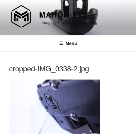
Saltar
al
MAHOR·XYZ
contenido
· Imagine Additive Manufacturing ·
Menú
cropped-IMG_0338-2.jpg