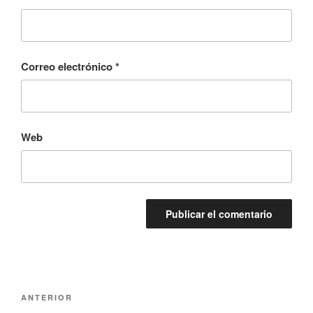
Correo electrónico
*
Web
Navegación
Entrada
ANTERIOR
de