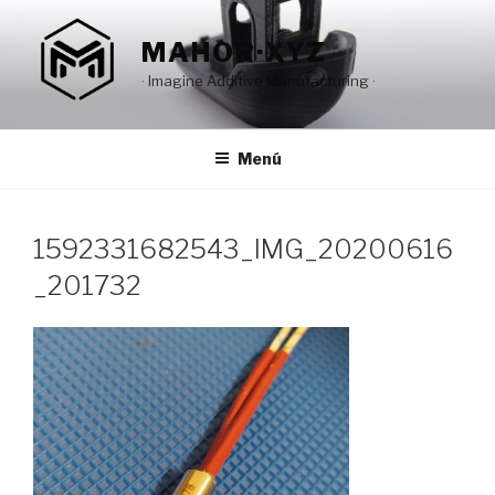
Saltar
al
MAHOR·XYZ
contenido
· Imagine Additive Manufacturing ·
Menú
1592331682543_IMG_20200616
_201732