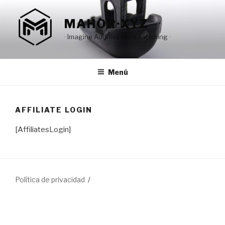
Saltar
al
MAHOR·XYZ
contenido
· Imagine Additive Manufacturing ·
Menú
AFFILIATE LOGIN
[AffiliatesLogin]
Política de privacidad